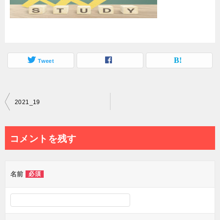
Tweet
投
2021_19
稿
ナ
コメントを残す
ビ
ゲ
名前
必須
ー
シ
ョ