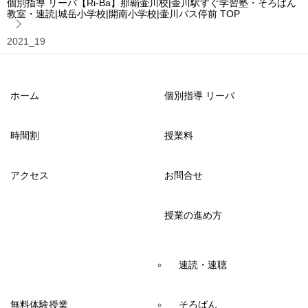
個別指導 リーバ【Ri-Ba】那覇壷川校|壷川駅すぐ学習塾・そろばん
教室・速読|城岳小学校|開南小学校|壷川バス停前
TOP
2021_19
ホーム
個別指導 リーバ
時間割
授業料
アクセス
お問合せ
授業の進め方
速読・速聴
無料体験授業
そろばん